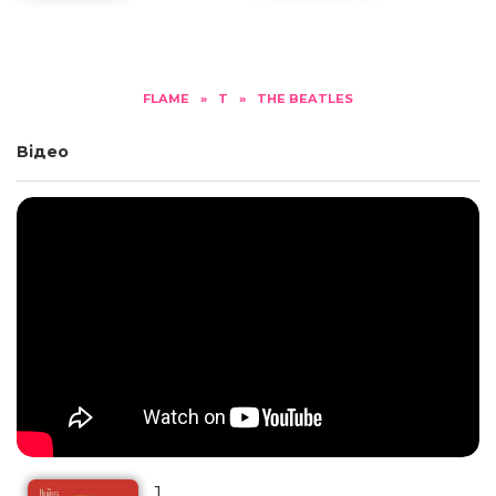
FLAME
»
T
»
THE BEATLES
Відео
1