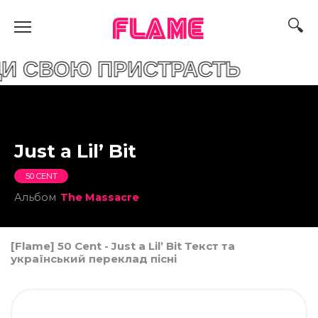
FLAME
ОЮ ПРИСТРАСТЬ
Just a Lil’ Bit
50 CENT
Альбом
The Massacre
[Flame] 50 Cent - Just a Lil’ Bit Текст та
український переклад пісні