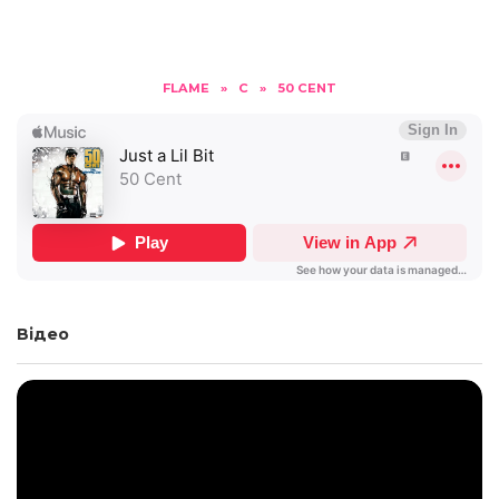
FLAME
»
C
»
50 CENT
Відео