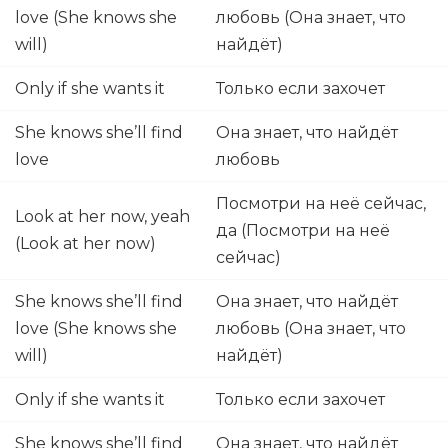
love (She knows she
любовь (Она знает, что
will)
найдёт)
Only if she wants it
Только если захочет
She knows she’ll find
Она знает, что найдёт
love
любовь
Посмотри на неё сейчас,
Look at her now, yeah
да (Посмотри на неё
(Look at her now)
сейчас)
She knows she’ll find
Она знает, что найдёт
love (She knows she
любовь (Она знает, что
will)
найдёт)
Only if she wants it
Только если захочет
She knows she’ll find
Она знает, что найдёт