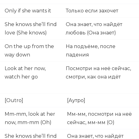
Only if she wants it
Только если захочет
She knows she’ll find
Она знает, что найдёт
love (She knows)
любовь (Она знает)
On the up from the
На подъёме, после
way down
падения
Look at her now,
Посмотри на неё сейчас,
watch her go
смотри, как она идёт
[Outro]
[Аутро]
Mm-mm, look at her
Мм-мм, посмотри на неё
now, mm-mm (Oh)
сейчас, мм-мм (О)
She knows she’ll find
Она знает, что найдёт