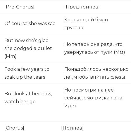
[Pre-Chorus]
[Предприпев]
Конечно, ей было
Of course she was sad
грустно
But now she’s glad
Но теперь она рада, что
she dodged a bullet
увернулась от пули (Мм)
(Mm)
Took a few years to
Понадобилось несколько
soak up the tears
лет, чтобы впитать слёзы
Но посмотри на неё
But look at her now,
сейчас, смотри, как она
watch her go
идёт
[Chorus]
[Припев]