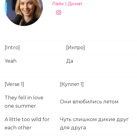
Лайк
|
Донат
[Intro]
[Интро]
Yeah
Да
[Verse 1]
[Куплет 1]
They fell in love
Они влюбились летом
one summer
A little too wild for
Чуть слишком дикие друг
each other
для друга