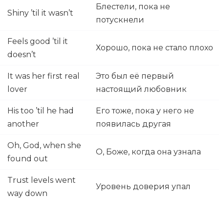
Блестели, пока не
Shiny ’til it wasn’t
потускнели
Feels good ’til it
Хорошо, пока не стало плохо
doesn’t
It was her first real
Это был её первый
lover
настоящий любовник
His too ’til he had
Его тоже, пока у него не
another
появилась другая
Oh, God, when she
О, Боже, когда она узнала
found out
Trust levels went
Уровень доверия упал
way down