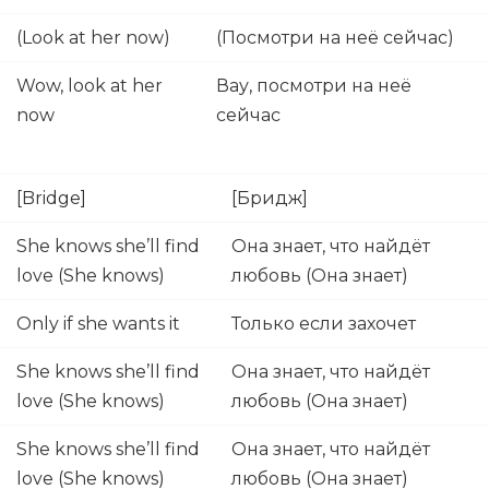
(Look at her now)
(Посмотри на неё сейчас)
Wow, look at her
Вау, посмотри на неё
now
сейчас
[Bridge]
[Бридж]
She knows she’ll find
Она знает, что найдёт
love (She knows)
любовь (Она знает)
Only if she wants it
Только если захочет
She knows she’ll find
Она знает, что найдёт
love (She knows)
любовь (Она знает)
She knows she’ll find
Она знает, что найдёт
love (She knows)
любовь (Она знает)