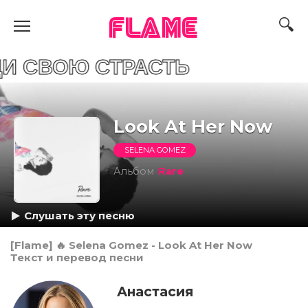
FLAME
Ю СТРАСТЬ
Look At Her Now
SELENA GOMEZ
Альбом
Rare
Слушать эту песню
[Flame] 🔥 Selena Gomez - Look At Her Now
Текст и перевод песни
Анастасия