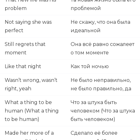
problem
проблемой
Not saying she was
Не скажу, что она была
perfect
идеальной
Still regrets that
Она всё равно сожалеет
moment
о том моменте
Like that night
Как той ночью
Wasn’t wrong, wasn’t
Не было неправильно,
right, yeah
не было правильно, да
What a thing to be
Что за штука быть
human (What a thing
человеком (Что за штука
to be human)
быть человеком)
Made her more of a
Сделало её более