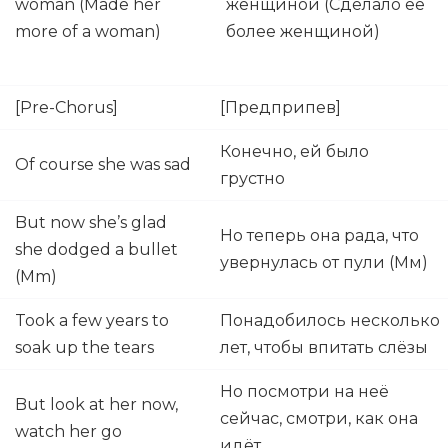
woman (Made her
женщиной (Сделало её
more of a woman)
более женщиной)
[Pre-Chorus]
[Предприпев]
Конечно, ей было
Of course she was sad
грустно
But now she’s glad
Но теперь она рада, что
she dodged a bullet
увернулась от пули (Мм)
(Mm)
Took a few years to
Понадобилось несколько
soak up the tears
лет, чтобы впитать слёзы
Но посмотри на неё
But look at her now,
сейчас, смотри, как она
watch her go
идёт