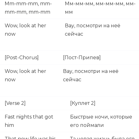
Mm-mm-mm, mm-
Мм-мм-мм, мм-мм-мм, мм-
mm-mm, mm-mm
мм
Wow, look at her
Вау, посмотри на неё
now
сейчас
[Post-Chorus]
[Пост-Припев]
Wow, look at her
Вау, посмотри на неё
now
сейчас
[Verse 2]
[Куплет 2]
Fast nights that got
Быстрые ночи, которые
him
его поймали
That new life was his
Та новая жизнь была его