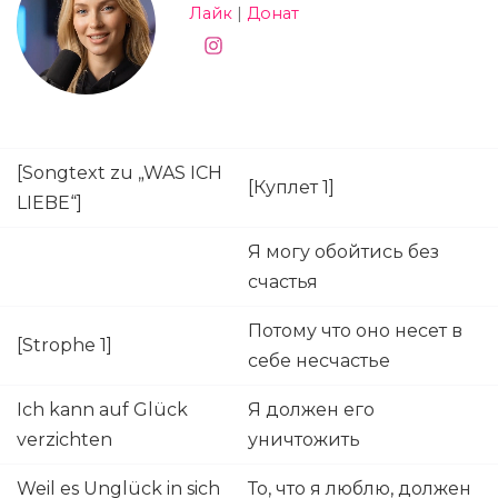
Лайк
|
Донат
[Songtext zu „WAS ICH
[Куплет 1]
LIEBE“]
Я могу обойтись без
счастья
Потому что оно несет в
[Strophe 1]
себе несчастье
Ich kann auf Glück
Я должен его
verzichten
уничтожить
Weil es Unglück in sich
То, что я люблю, должен