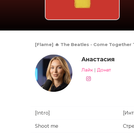
[Flame] 🔥 The Beatles - Come Together
Анастасия
Лайк
|
Донат
[Intro]
[Ин
Shoot me
Стр