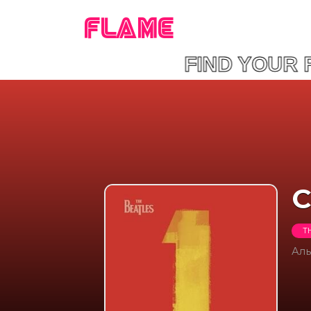
FLAME
FIND YOUR 
C
T
Ал