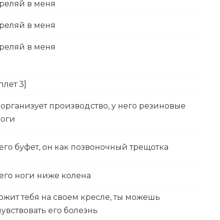
реляй в меня
реляй в меня
реляй в меня
плет 3]
организует производство, у него резиновые
поги
его буфет, он как позвоночный трещотка
него ноги ниже колена
жит тебя на своем кресле, ты можешь
увствовать его болезнь