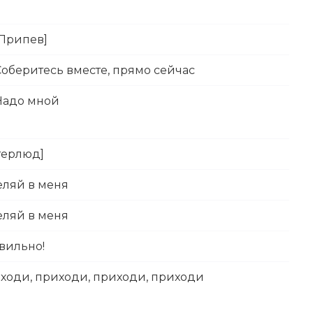
[Припев]
Соберитесь вместе, прямо сейчас
Надо мной
терлюд]
еляй в меня
еляй в меня
вильно!
ходи, приходи, приходи, приходи