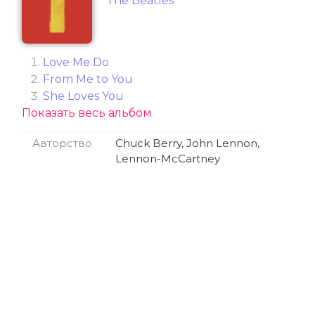
The Beatles
Love Me Do
From Me to You
She Loves You
Показать весь альбом
I Want to Hold Your Hand
Can't Buy Me Love
Авторство
Chuck Berry, John Lennon,
A Hard Day's Night
Lennon-McCartney
I Feel Fine
Eight Days a Week
Ticket to Ride
Help!
Yesterday
Day Tripper
We Can Work It Out
Paperback Writer
Yellow Submarine