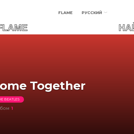
FLAME
РУССКИЙ
FLAME НАЙДИ СВОЮ
ome Together
HE BEATLES
ьбом
1