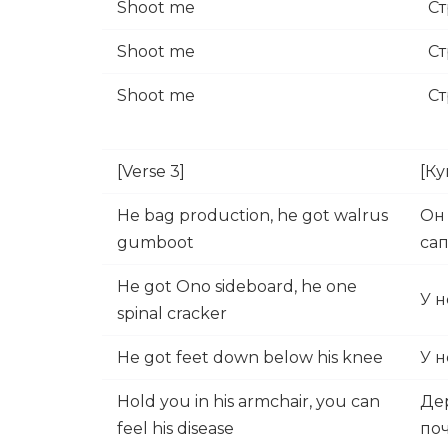
Shoot me
Ст
Shoot me
Ст
Shoot me
Ст
[Verse 3]
[Ку
He bag production, he got walrus
Он 
gumboot
са
He got Ono sideboard, he one
У н
spinal cracker
He got feet down below his knee
У 
Hold you in his armchair, you can
Дер
feel his disease
поч