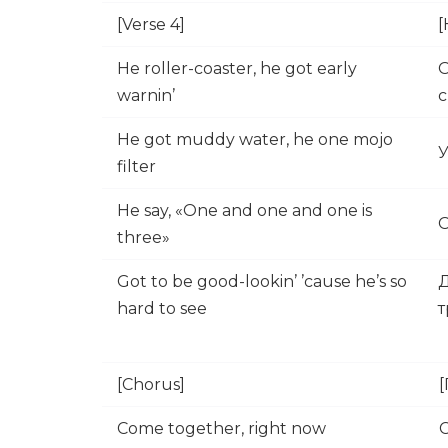
[Verse 4]
[
He roller-coaster, he got early
О
warnin’
He got muddy water, he one mojo
У
filter
He say, «One and one and one is
О
three»
Got to be good-lookin’ ’cause he’s so
Д
hard to see
т
[Chorus]
Come together, right now