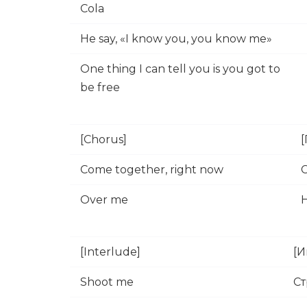
Cola
He say, «I know you, you know me»
One thing I can tell you is you got to
be free
[Chorus]
Come together, right now
Over me
[Interlude]
[
Shoot me
Ст