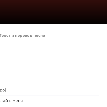
 Текст и перевод песни
тро]
еляй в меня