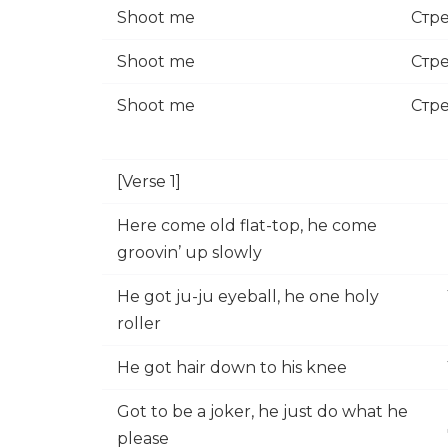
Shoot me
Стр
Shoot me
Стр
Shoot me
Стр
[Verse 1]
Here come old flat-top, he come
groovin’ up slowly
He got ju-ju eyeball, he one holy
roller
He got hair down to his knee
Got to be a joker, he just do what he
please