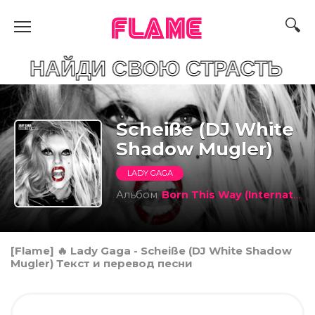
FLAME
ДИ СВОЮ СТРАСТЬ
Scheiße (DJ White
Shadow Mugler)
LADY GAGA
Альбом
Born This Way (International Special Edition Version)
[Flame] 🔥 Lady Gaga - Scheiße (DJ White Shadow
Mugler) Текст и перевод песни