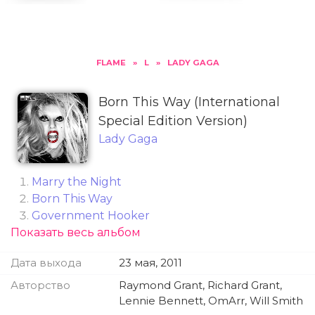
FLAME
»
L
»
LADY GAGA
Born This Way (International
Special Edition Version)
Lady Gaga
Marry the Night
Born This Way
Government Hooker
Показать весь альбом
Judas
Americano
Дата выхода
23 мая, 2011
Hair
Scheiße
Авторство
Raymond Grant, Richard Grant,
Bloody Mary
Lennie Bennett, OmArr, Will Smith